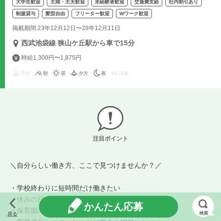
大学生歓迎
主婦・主夫歓迎
未経験者歓迎
交通費支給
社内割引あり
制服貸与
髪型自由
フリーター歓迎
Wワーク歓迎
掲載期間 23年12月12日〜28年12月11日
西武池袋線 狭山ケ丘駅から車で15分
時給1,300円〜1,875円
早朝
朝
昼
夕方
夜
深夜
注目ポイント
＼自分らしい働き方、ここで見つけませんか？／
・学校終わりに短時間だけ働きたい
・休みの日にガッツリ稼ぎたい
かんたん応募
・保育園の時間だけ働きたい
検索
戻る