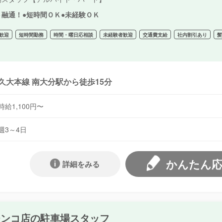
ト融通！●短時間ＯＫ●未経験ＯＫ
歓迎
短時間勤務
時間・曜日応相談
未経験者歓迎
交通費支給
社内割引あり
久大本線 南大分駅から徒歩15分
時給1,100円〜
週3～4日
かんたん
詳細をみる
チンコ店の駐車場スタッフ