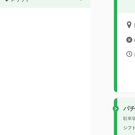
パ
駐車
シフ