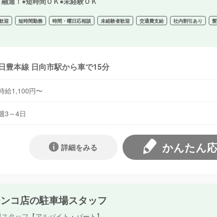
ト融通！●短時間ＯＫ●未経験ＯＫ
歓迎
短時間勤務
時間・曜日応相談
未経験者歓迎
交通費支給
社内割引あり
日豊本線 日向市駅から車で15分
時給1,100円〜
週3～4日
かんたん
詳細をみる
チンコ店の駐車場スタッフ
場スタッフ【アルバイト・パート】