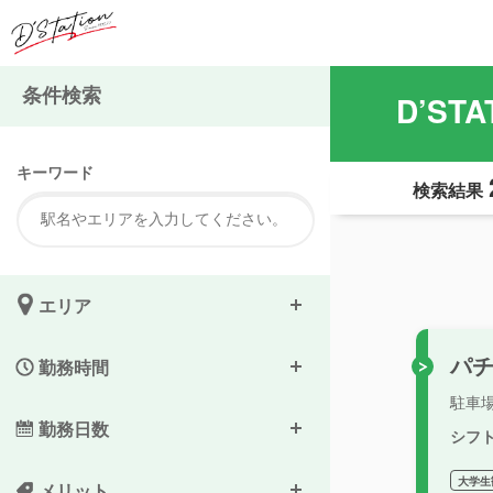
条件検索
D’S
キーワード
検索結果
エリア
パ
勤務時間
駐車
勤務日数
シフ
大学生
メリット