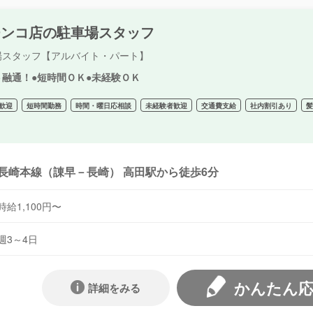
チンコ店の駐車場スタッフ
場スタッフ【アルバイト・パート】
ト融通！●短時間ＯＫ●未経験ＯＫ
歓迎
短時間勤務
時間・曜日応相談
未経験者歓迎
交通費支給
社内割引あり
長崎本線（諌早－長崎） 高田駅から徒歩6分
時給1,100円〜
週3～4日
かんたん
詳細をみる