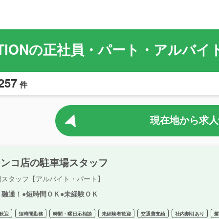
TATIONの正社員・パート・アルバ
257
件
現在地から求人
チンコ店の駐車場スタッフ
場スタッフ【アルバイト・パート】
ト融通！●短時間ＯＫ●未経験ＯＫ
歓迎
短時間勤務
時間・曜日応相談
未経験者歓迎
交通費支給
社内割引あり