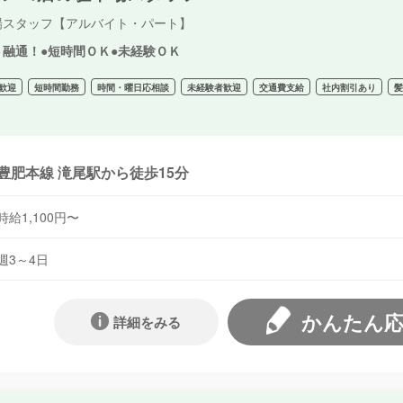
場スタッフ【アルバイト・パート】
ト融通！●短時間ＯＫ●未経験ＯＫ
歓迎
短時間勤務
時間・曜日応相談
未経験者歓迎
交通費支給
社内割引あり
豊肥本線 滝尾駅から徒歩15分
時給1,100円〜
週3～4日
かんたん
詳細をみる