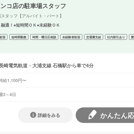
チンコ店の駐車場スタッフ
場スタッフ【アルバイト・パート】
ト融通！●短時間ＯＫ●未経験ＯＫ
歓迎
短時間勤務
時間・曜日応相談
未経験者歓迎
交通費支給
社内割引あり
長崎電気軌道・大浦支線 石橋駅から車で4分
時給1,100円〜
週3～4日
かんたん
詳細をみる