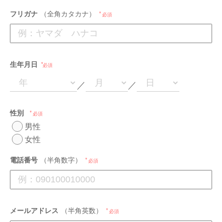
フリガナ
（全角カタカナ）
必須
生年月日
必須
／
／
性別
必須
男性
女性
電話番号
（半角数字）
必須
メールアドレス
（半角英数）
必須