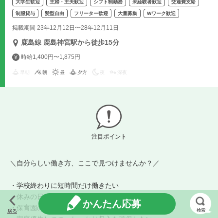
大学生歓迎
主婦・主夫歓迎
シフト制勤務
未経験者歓迎
交通費支給
制服貸与
髪型自由
フリーター歓迎
大量募集
Wワーク歓迎
掲載期間 23年12月12日〜28年12月11日
鹿島線 鹿島神宮駅から徒歩15分
時給1,400円〜1,875円
早朝
朝
昼
夕方
夜
深夜
注目ポイント
＼自分らしい働き方、ここで見つけませんか？／
・学校終わりに短時間だけ働きたい
・休みの日にガッツリ稼ぎたい
かんたん応募
・保育園の時間だけ働きたい
検索
戻る