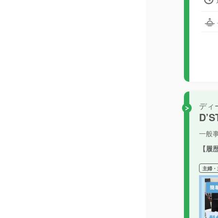
ディ
D’
一般
【履
主婦・