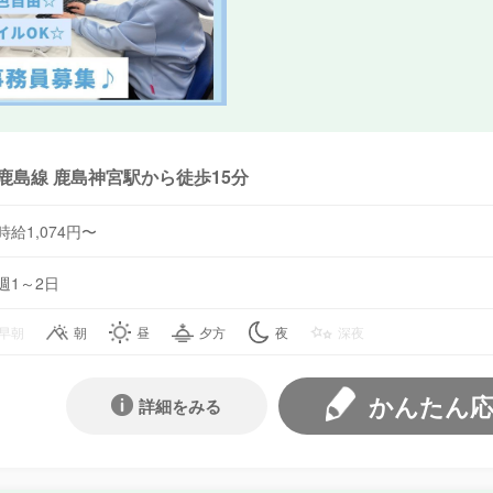
鹿島線 鹿島神宮駅から徒歩15分
時給1,074円〜
週1～2日
早朝
朝
昼
夕方
夜
深夜
かんたん
詳細をみる