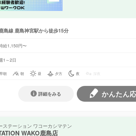
鹿島線 鹿島神宮駅から徒歩15分
時給1,150円〜
週1～2日
早朝
朝
昼
夕方
夜
深夜
かんたん
詳細をみる
ーステーション ワコーカシマテン
STATION WAKO鹿島店