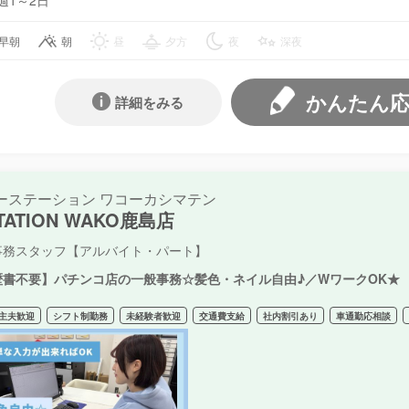
週1～2日
早朝
朝
昼
夕方
夜
深夜
かんたん
詳細をみる
ーステーション ワコーカシマテン
STATION WAKO鹿島店
事務スタッフ【アルバイト・パート】
歴書不要】パチンコ店の一般事務☆髪色・ネイル自由♪／WワークOK★
主夫歓迎
シフト制勤務
未経験者歓迎
交通費支給
社内割引あり
車通勤応相談