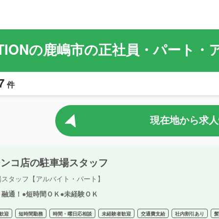
TATIONの鹿嶋市の正社員・パート
7
件
現在地から求人
チンコ店の駐車場スタッフ
場スタッフ【アルバイト・パート】
ト融通！●短時間ＯＫ●未経験ＯＫ
歓迎
短時間勤務
時間・曜日応相談
未経験者歓迎
交通費支給
社内割引あり