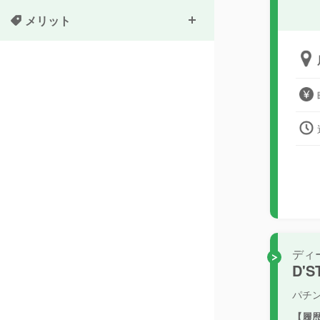
メリット
ディ
D'
パチ
【履