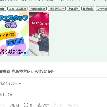
歓迎
主婦・主夫歓迎
未経験者歓迎
社員登用あり
制服貸与
髪型自由
フリー
鹿島線 鹿島神宮駅から徒歩15分
時給1,200円〜
週1～2日
早朝
朝
昼
夕方
夜
深夜