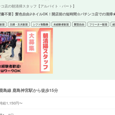
ンコ店の朝清掃スタッフ【アルバイト・パート】
歴書不要】髪色自由♪ネイルOK！開店前の短時間☆パチンコ店での清掃
歓迎
主婦・主夫歓迎
シフト制勤務
未経験者歓迎
髪型自由
フリーター歓迎
鹿島線 鹿島神宮駅から徒歩15分
時給1,150円〜