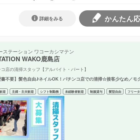
かんたん
詳細をみる
ーステーション ワコーカシマテン
STATION WAKO鹿島店
ンコ店の清掃スタッフ【アルバイト・パート】
歴書不要】髪色自由♪ネイルOK！パチンコ店での清掃☆接客少なめ／モ
歓迎
主婦・主夫歓迎
シフト制勤務
未経験者歓迎
制服貸与
髪型自由
フリー