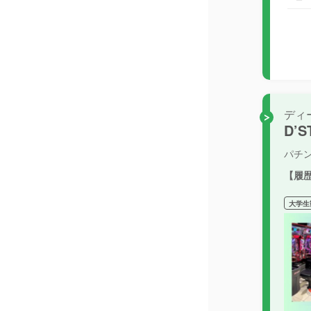
ディ
D’
パチ
【履
大学生