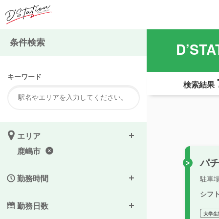
条件検索
D’S
キーワード
検索結果
エリア
鹿嶋市
パ
勤務時間
駐車
シフ
勤務日数
大学生