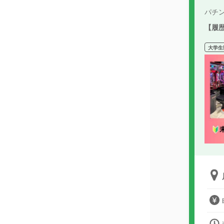
パチ
【履
大学生