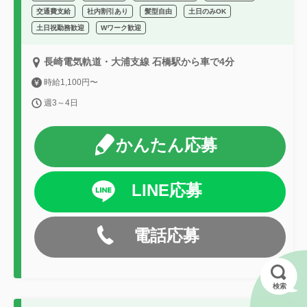
交通費支給
社内割引あり
髪型自由
土日のみOK
土日祝勤務歓迎
Wワーク歓迎
長崎電気軌道・大浦支線 石橋駅から車で4分
時給1,100円〜
週3～4日
かんたん応募
LINE応募
電話応募
検索