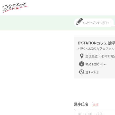
1ステップですぐ完了！
D'STATIONカフェ 諫
パチンコ店のカフェスタッ
島原鉄道 小野本町駅
時給1,200円〜
週1～2日
漢字氏名
必須