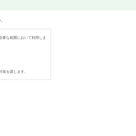
い。
必要な範囲において利用しま
対策を講じます。
記お求めは、ご本人であること
当ページにて最新の内容をご確