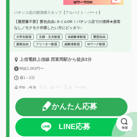
パチンコ店の朝清掃スタッフ【アルバイト・パート】
【履歴書不要】髪色自由♪ネイルOK！パチンコ店での清掃★接客
なし／モクモク作業したい方にピッタリ♪
大学生歓迎
主婦・主夫歓迎
未経験者歓迎
髪型自由
服装自由
フリーター歓迎
経験者歓迎
Wワーク歓迎
上信電鉄上信線 西富岡駅から徒歩2分
時給1,063円〜
週1～2日
早朝
朝
昼
夕方
夜
深夜
かんたん応募
LINE応募
検索