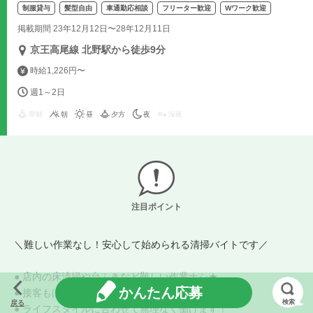
制服貸与
髪型自由
車通勤応相談
フリーター歓迎
Wワーク歓迎
掲載期間 23年12月12日〜28年12月11日
京王高尾線 北野駅から徒歩9分
時給1,226円〜
週1～2日
早朝
朝
昼
夕方
夜
深夜
注目ポイント
＼難しい作業なし！安心して始められる清掃バイトです／
● 店内の床清掃や台ふきなど難しい作業ナシ★
かんたん応募
● 接客もほとんどないので、モクモクと作業できます♪
検索
戻る
● ライフスタイルに合わせて無理なく働けます！