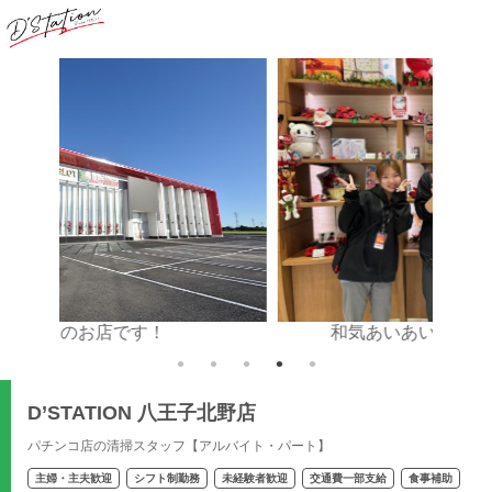
です！
和気あいあいとした職場です☆
D’STATION 八王子北野店
パチンコ店の清掃スタッフ【アルバイト・パート】
主婦・主夫歓迎
シフト制勤務
未経験者歓迎
交通費一部支給
食事補助