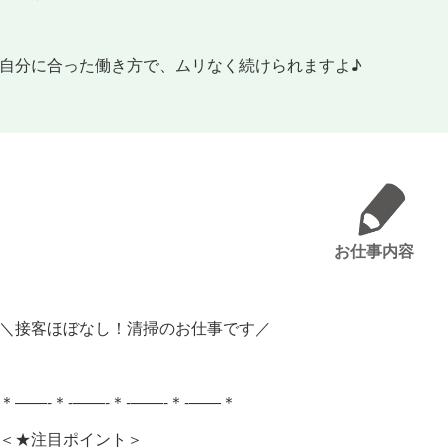
自分に合った働き方で、ムリなく続けられますよ♪
お仕事内容
＼接客ほぼなし！清掃のお仕事です／
＊――-＊-――-＊-――-＊-――＊
＜★注目ポイント＞