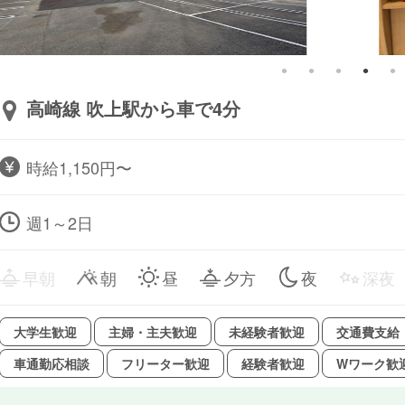
高崎線 吹上駅から車で4分
時給1,150円〜
週1～2日
早朝
朝
昼
夕方
夜
深夜
大学生歓迎
主婦・主夫歓迎
未経験者歓迎
交通費支給
車通勤応相談
フリーター歓迎
経験者歓迎
Wワーク歓