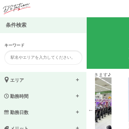
注
条件検索
キーワード
ので安心して仕事できます♪
Dが目印のお
エリア
勤務時間
勤務日数
メリット