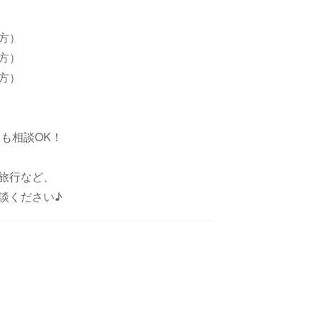
い方）
い方）
い方）
も相談OK！
旅行など、
談ください♪