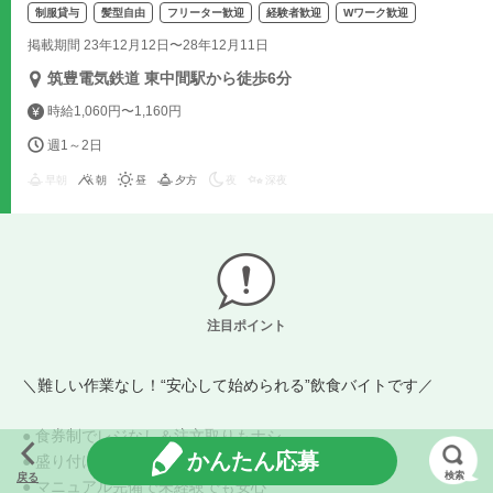
制服貸与
髪型自由
フリーター歓迎
経験者歓迎
Wワーク歓迎
掲載期間 23年12月12日〜28年12月11日
筑豊電気鉄道 東中間駅から徒歩6分
時給1,060円〜1,160円
週1～2日
早朝
朝
昼
夕方
夜
深夜
注目ポイント
＼難しい作業なし！“安心して始められる”飲食バイトです／
● 食券制でレジなし＆注文取りもナシ
かんたん応募
● 盛り付け・温め中心のカンタン作業
検索
戻る
● マニュアル完備で未経験でも安心