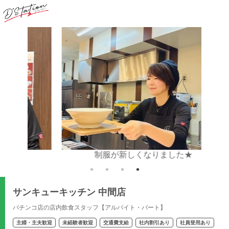
制服が新しくなりました★
簡
サンキューキッチン 中間店
パチンコ店の店内飲食スタッフ【アルバイト・パート】
主婦・主夫歓迎
未経験者歓迎
交通費支給
社内割引あり
社員登用あり