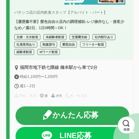
パチンコ店の店内飲食スタッフ【アルバイト・パート】
【履歴書不要】髪色自由☆店内の調理補助♪レジ操作なし・接客少
なめ／週2日、1日4時間～OK！
主婦・主夫歓迎
未経験者歓迎
交通費支給
社内割引あり
社員登用あり
制服貸与
髪型自由
フリーター歓迎
経験者歓迎
Wワーク歓迎
福岡市地下鉄七隈線 橋本駅から車で2分
時給1,100円〜1,200円
週1～2日
早朝
朝
昼
夕方
夜
深夜
かんたん応募
検索
LINE応募