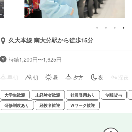
久大本線 南大分駅から徒歩15分
時給1,200円〜1,625円
早朝
朝
昼
夕方
夜
深夜
大学生歓迎
未経験者歓迎
社員登用あり
制服貸与
研修制度あり
経験者歓迎
Wワーク歓迎