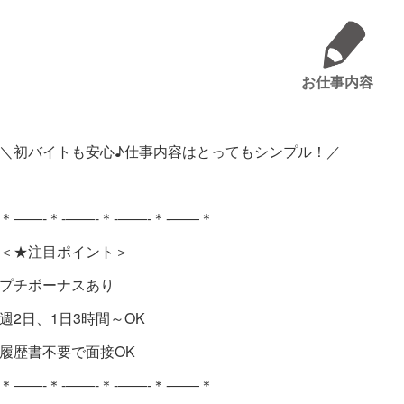
お仕事内容
＼初バイトも安心♪仕事内容はとってもシンプル！／
＊――-＊-――-＊-――-＊-――＊
＜★注目ポイント＞
プチボーナスあり
週2日、1日3時間～OK
履歴書不要で面接OK
＊――-＊-――-＊-――-＊-――＊