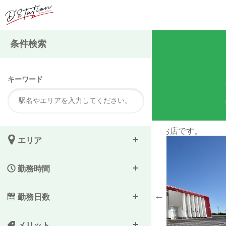
注
条件検索
キーワード
目印のお店です。
清潔で明るい店舗なの
エリア
勤務時間
勤務日数
メリット