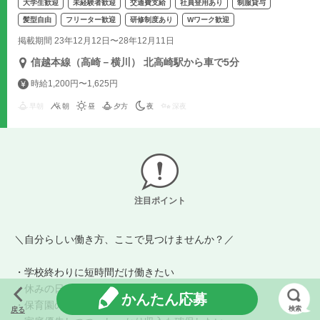
大学生歓迎
未経験者歓迎
交通費支給
社員登用あり
制服貸与
髪型自由
フリーター歓迎
研修制度あり
Wワーク歓迎
掲載期間 23年12月12日〜28年12月11日
信越本線（高崎－横川） 北高崎駅から車で5分
時給1,200円〜1,625円
早朝
朝
昼
夕方
夜
深夜
注目ポイント
＼自分らしい働き方、ここで見つけませんか？／
・学校終わりに短時間だけ働きたい
・休みの日にガッツリ稼ぎたい
かんたん応募
・保育園の時間だけ働きたい
検索
戻る