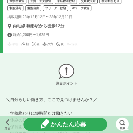
大学生歓迎
主婦・主夫歓迎
未経験者歓迎
交通費支給
社内割引あり
制服貸与
髪型自由
フリーター歓迎
Wワーク歓迎
掲載期間 23年12月12日〜28年12月11日
両毛線 駒形駅から徒歩12分
時給1,200円〜1,625円
早朝
朝
昼
夕方
夜
深夜
注目ポイント
＼自分らしい働き方、ここで見つけませんか？／
・学校終わりに短時間だけ働きたい
・休みの日にガッツリ稼ぎたい
かんたん応募
・保育園の時間だけ働きたい
検索
戻る