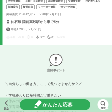
大学生歓迎
主婦・主夫歓迎
未経験者歓迎
交通費支給
社内割引あり
制服貸与
髪型自由
フリーター歓迎
Wワーク歓迎
掲載期間 23年12月12日〜28年12月11日
仙石線 陸前高砂駅から車で5分
時給1,280円〜1,725円
早朝
朝
昼
夕方
夜
深夜
注目ポイント
＼自分らしい働き方、ここで見つけませんか？／
・学校終わりに短時間だけ働きたい
・休みの日にガッツリ稼ぎたい
かんたん応募
・保育園の時間だけ働きたい
検索
戻る