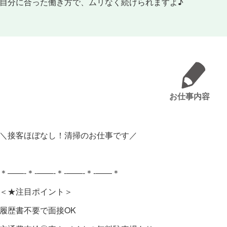
自分に合った働き方で、ムリなく続けられますよ♪
お仕事内容
＼接客ほぼなし！清掃のお仕事です／
＊――-＊-――-＊-――-＊-――＊
＜★注目ポイント＞
履歴書不要で面接OK