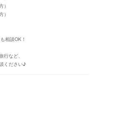
い方）
い方）
も相談OK！
旅行など、
談ください♪