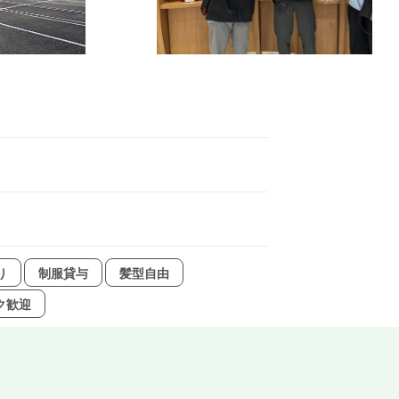
り
制服貸与
髪型自由
ク歓迎