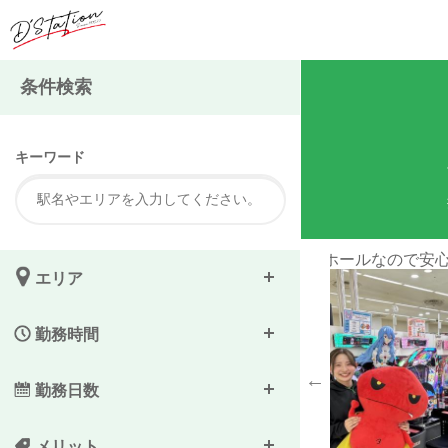
注
条件検索
キーワード
ので安心して仕事できます♪
Dが目印のお
エリア
勤務時間
勤務日数
メリット