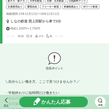
駅チカ・駅ナカ
大学生歓迎
主婦・主夫歓迎
日祝給料アップ
社員登用あり
髪型自由
フリーター歓迎
研修制度あり
Wワーク歓迎
掲載期間 23年12月12日〜28年12月11日
しなの鉄道 西上田駅から車で3分
時給1,200円〜1,750円
早朝
朝
昼
夕方
夜
深夜
注目ポイント
＼自分らしい働き方、ここで見つけませんか？／
・学校終わりに短時間だけ働きたい
・休みの日にガッツリ稼ぎたい
かんたん応募
・保育園の時間だけ働きたい
検索
戻る