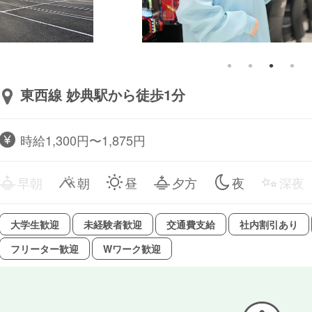
東西線 妙典駅から徒歩1分
時給1,300円〜1,875円
早朝
朝
昼
夕方
夜
深夜
大学生歓迎
未経験者歓迎
交通費支給
社内割引あり
フリーター歓迎
Wワーク歓迎