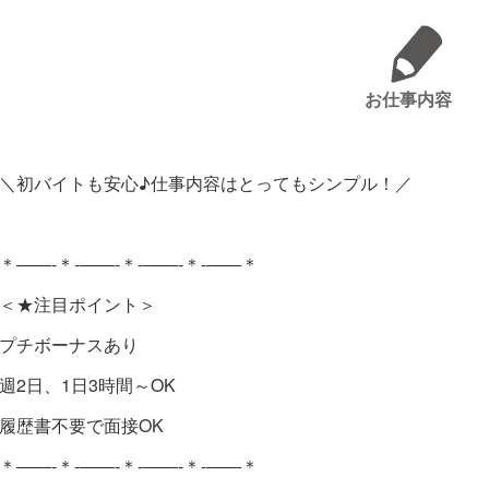
お仕事内容
＼初バイトも安心♪仕事内容はとってもシンプル！／
＊――-＊-――-＊-――-＊-――＊
＜★注目ポイント＞
プチボーナスあり
週2日、1日3時間～OK
履歴書不要で面接OK
＊――-＊-――-＊-――-＊-――＊