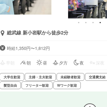
総武線 新小岩駅から徒歩2分
時給1,350円〜1,812円
早朝
朝
昼
夕方
夜
深夜
大学生歓迎
主婦・主夫歓迎
未経験者歓迎
交通費支給
髪型自由
フリーター歓迎
Wワーク歓迎