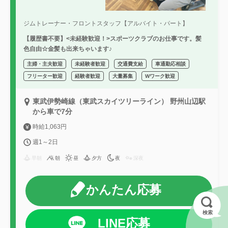
ジムトレーナー・フロントスタッフ【アルバイト・パート】
【履歴書不要】<未経験歓迎！>スポーツクラブのお仕事です。髪
色自由☆金髪も出来ちゃいます♪
主婦・主夫歓迎
未経験者歓迎
交通費支給
車通勤応相談
フリーター歓迎
経験者歓迎
大量募集
Wワーク歓迎
東武伊勢崎線（東武スカイツリーライン） 野州山辺駅
から車で7分
時給1,063円
週1～2日
早朝
朝
昼
夕方
夜
深夜
かんたん応募
検索
LINE応募