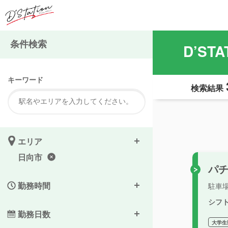
条件検索
D’S
キーワード
検索結果
エリア
日向市
パ
勤務時間
駐車
シフ
勤務日数
大学生