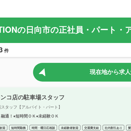
TATIONの日向市の正社員・パート
3
件
現在地から求人
チンコ店の駐車場スタッフ
場スタッフ【アルバイト・パート】
ト融通！●短時間ＯＫ●未経験ＯＫ
歓迎
短時間勤務
時間・曜日応相談
未経験者歓迎
交通費支給
社内割引あり