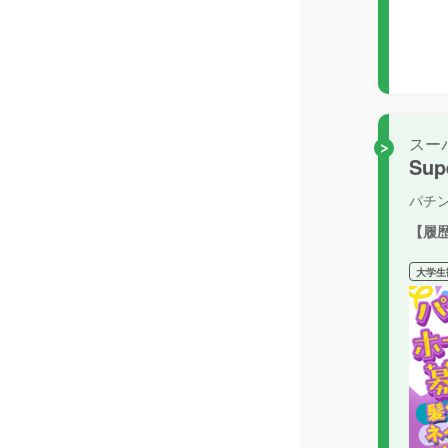
スー
Sup
パチ
【履
大学生