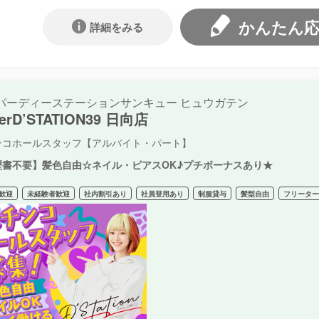
かんたん
詳細をみる
パーディーステーションサンキュー ヒュウガテン
erD’STATION39 日向店
ンコホールスタッフ【アルバイト・パート】
歴書不要】髪色自由☆ネイル・ピアスOK♪プチボーナスあり★
歓迎
未経験者歓迎
社内割引あり
社員登用あり
制服貸与
髪型自由
フリータ