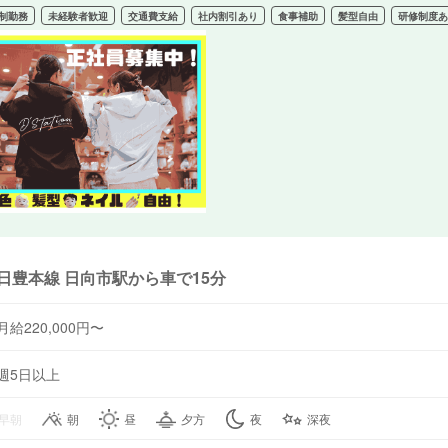
制勤務
未経験者歓迎
交通費支給
社内割引あり
食事補助
髪型自由
研修制度
日豊本線 日向市駅から車で15分
月給220,000円〜
週5日以上
早朝
朝
昼
夕方
夜
深夜