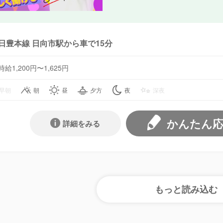
日豊本線 日向市駅から車で15分
時給1,200円〜1,625円
早朝
朝
昼
夕方
夜
深夜
かんたん
詳細をみる