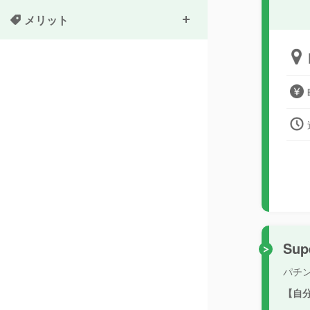
メリット
Sup
パチ
【自