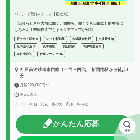
パチンコ店舗スタッフ【正社員】
【自分らしさを大切に働く。個性も、働く姿も自由に】経験者は
もちろん！未経験者でもキャリアアップが可能。
駅チカ・駅ナカ
シフト制勤務
未経験者歓迎
交通費支給
社内割引あり
食事補助
髪型自由
研修制度あり
経験者歓迎
仕事ブランクOK
神戸高速鉄道東西線（三宮－西代） 新開地駅から徒歩1
分
月給220,000円〜
週5日以上
早朝
朝
昼
夕方
夜
深夜
かんたん応募
検索