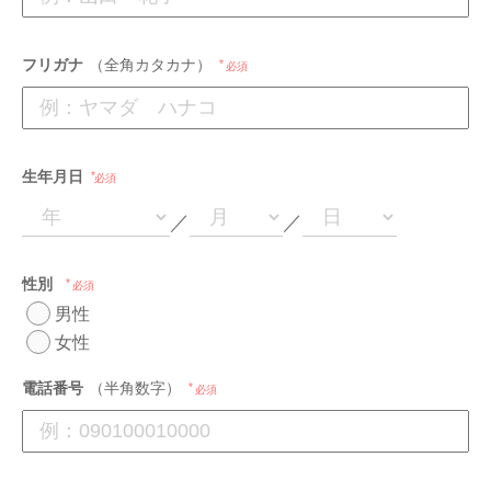
フリガナ
（全角カタカナ）
必須
生年月日
必須
／
／
性別
必須
男性
女性
電話番号
（半角数字）
必須