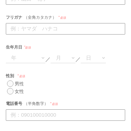
フリガナ
（全角カタカナ）
必須
生年月日
必須
／
／
性別
必須
男性
女性
電話番号
（半角数字）
必須