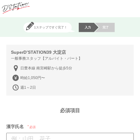
1ステップですぐ完了！
入力
完了
SuperD’STATION39 大淀店
一般事務スタッフ【アルバイト・パート】
日豊本線 南宮崎駅から徒歩5分
時給1,050円〜
週1～2日
必須項目
漢字氏名
必須