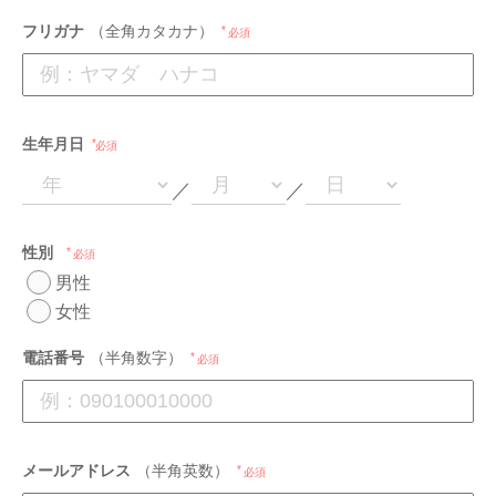
フリガナ
（全角カタカナ）
必須
生年月日
必須
／
／
性別
必須
男性
女性
電話番号
（半角数字）
必須
メールアドレス
（半角英数）
必須