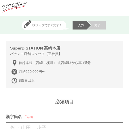
1ステップですぐ完了！
入力
完了
SuperD’STATION 高崎本店
パチンコ店舗スタッフ【正社員】
信越本線（高崎－横川） 北高崎駅から車で5分
月給220,000円〜
週5日以上
必須項目
漢字氏名
必須