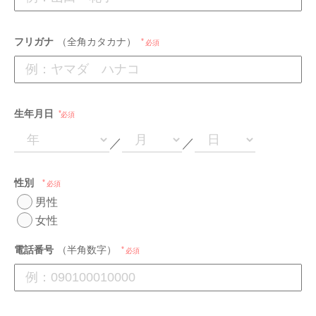
フリガナ
（全角カタカナ）
必須
生年月日
必須
／
／
性別
必須
男性
女性
電話番号
（半角数字）
必須