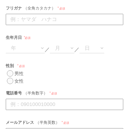
フリガナ
（全角カタカナ）
必須
生年月日
必須
／
／
性別
必須
男性
女性
電話番号
（半角数字）
必須
メールアドレス
（半角英数）
必須