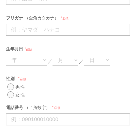
フリガナ
（全角カタカナ）
必須
生年月日
必須
／
／
性別
必須
男性
女性
電話番号
（半角数字）
必須