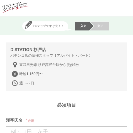
1ステップですぐ完了！
入力
完了
D’STATION 杉戸店
パチンコ店の清掃スタッフ【アルバイト・パート】
東武日光線 杉戸高野台駅から徒歩6分
時給1,150円〜
週1～2日
必須項目
漢字氏名
必須