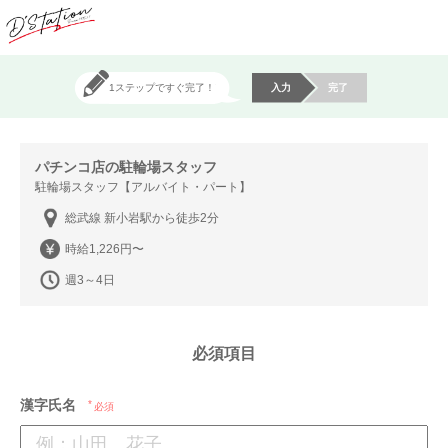
1ステップですぐ完了！
入力
完了
パチンコ店の駐輪場スタッフ
駐輪場スタッフ【アルバイト・パート】
総武線 新小岩駅から徒歩2分
時給1,226円〜
週3～4日
必須項目
漢字氏名
必須