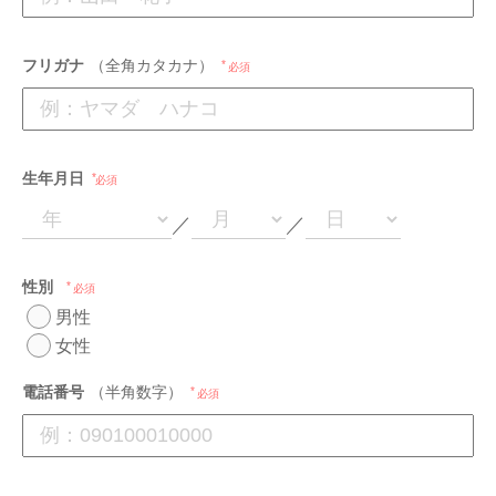
フリガナ
（全角カタカナ）
必須
生年月日
必須
／
／
性別
必須
男性
女性
電話番号
（半角数字）
必須