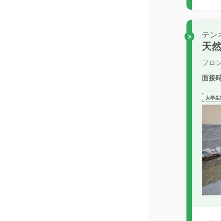
テン
天然
フロ
面接
大学生