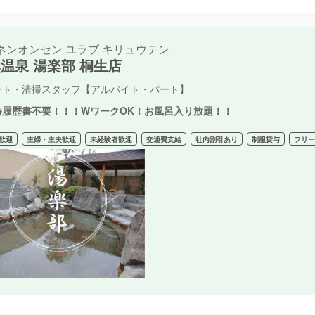
ネンオンセン ユラブ キリュウテン
温泉 湯楽部 桐生店
ント・清掃スタッフ【アルバイト・パート】
時履歴書不要！！！WワークOK！お風呂入り放題！！
歓迎
主婦・主夫歓迎
未経験者歓迎
交通費支給
社内割引あり
制服貸与
フリ