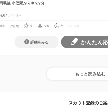
両毛線 小俣駅から車で7分
時給1,063円〜
早朝
朝
昼
夕方
夜
深夜
かんたん
詳細をみる
スカウト登録のご案