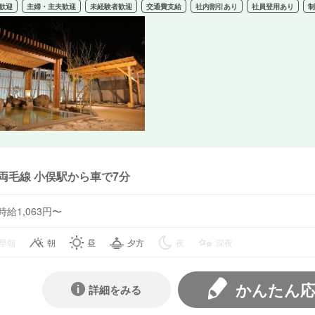
歓迎
主婦・主夫歓迎
未経験者歓迎
交通費支給
社内割引あり
社員登用あり
両毛線 小俣駅から車で7分
時給1,063円〜
早朝
朝
昼
夕方
夜
深夜
かんたん
詳細をみる