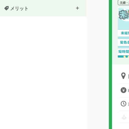
主婦・
メリット