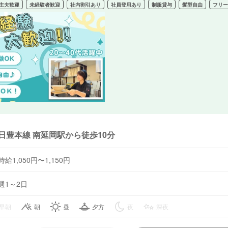
主夫歓迎
未経験者歓迎
社内割引あり
社員登用あり
制服貸与
髪型自由
フリ
日豊本線 南延岡駅から徒歩10分
時給1,050円〜1,150円
週1～2日
早朝
朝
昼
夕方
夜
深夜