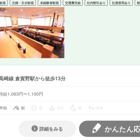
歓迎
主婦・主夫歓迎
未経験者歓迎
交通費支給
社内割引あり
社員登用あり
高崎線 倉賀野駅から徒歩13分
時給1,063円〜1,100円
早朝
朝
昼
夕方
夜
深夜
かんたん
詳細をみる