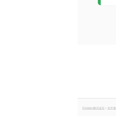
D'station株式会社
＞
矢中食