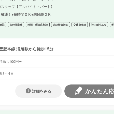
場スタッフ【アルバイト・パート】
ト融通！●短時間ＯＫ●未経験ＯＫ
歓迎
短時間勤務
時間・曜日応相談
未経験者歓迎
交通費支給
社内割引あり
豊肥本線 滝尾駅から徒歩15分
時給1,100円〜
週3～4日
かんたん
詳細をみる