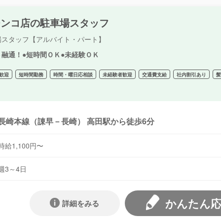
チンコ店の駐車場スタッフ
場スタッフ【アルバイト・パート】
ト融通！●短時間ＯＫ●未経験ＯＫ
歓迎
短時間勤務
時間・曜日応相談
未経験者歓迎
交通費支給
社内割引あり
長崎本線（諌早－長崎） 高田駅から徒歩6分
時給1,100円〜
週3～4日
かんたん
詳細をみる