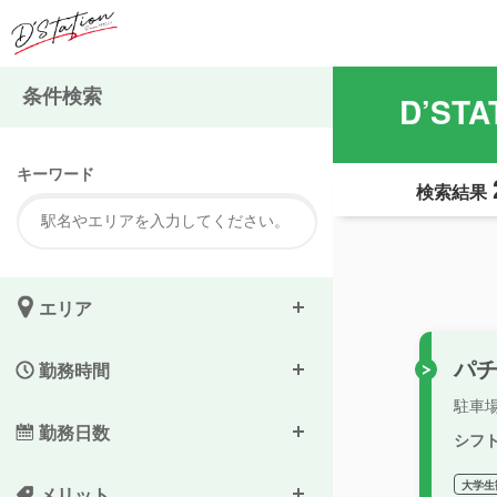
条件検索
D’S
キーワード
検索結果
エリア
パ
勤務時間
駐車
勤務日数
シフ
大学生
メリット