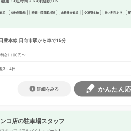
ト融通！●短時間ＯＫ●未経験ＯＫ
歓迎
短時間勤務
時間・曜日応相談
未経験者歓迎
交通費支給
社内割引あり
日豊本線 日向市駅から車で15分
時給1,100円〜
週3～4日
かんたん
詳細をみる
チンコ店の駐車場スタッフ
場スタッフ【アルバイト・パート】