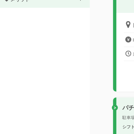
パ
駐車
シフ