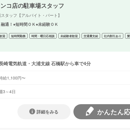
チンコ店の駐車場スタッフ
場スタッフ【アルバイト・パート】
ト融通！●短時間ＯＫ●未経験ＯＫ
歓迎
短時間勤務
時間・曜日応相談
未経験者歓迎
交通費支給
社内割引あり
長崎電気軌道・大浦支線 石橋駅から車で4分
時給1,100円〜
週3～4日
かんたん
詳細をみる