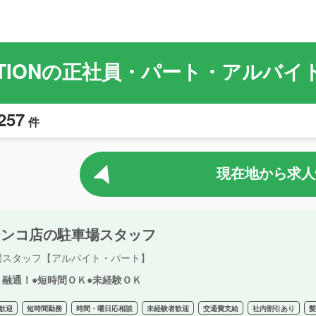
TATIONの正社員・パート・アルバ
257
件
現在地から求人
チンコ店の駐車場スタッフ
場スタッフ【アルバイト・パート】
ト融通！●短時間ＯＫ●未経験ＯＫ
歓迎
短時間勤務
時間・曜日応相談
未経験者歓迎
交通費支給
社内割引あり