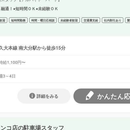
ト融通！●短時間ＯＫ●未経験ＯＫ
歓迎
短時間勤務
時間・曜日応相談
未経験者歓迎
交通費支給
社内割引あり
久大本線 南大分駅から徒歩15分
時給1,100円〜
週3～4日
かんたん
詳細をみる
チンコ店の駐車場スタッフ