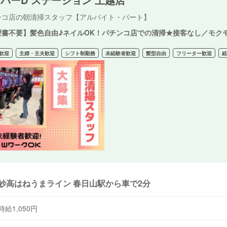
ンコ店の朝清掃スタッフ【アルバイト・パート】
歴書不要】髪色自由♪ネイルOK！パチンコ店での清掃★接客なし／モク
歓迎
主婦・主夫歓迎
シフト制勤務
未経験者歓迎
髪型自由
フリーター歓迎
妙高はねうまライン 春日山駅から車で2分
時給1,050円