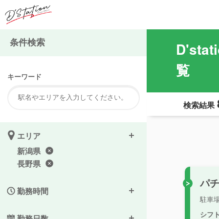
条件検索
D's
覧
キーワード
検索結果
エリア
新潟県
長野県
パ
勤務時間
駐車
シフ
勤務日数