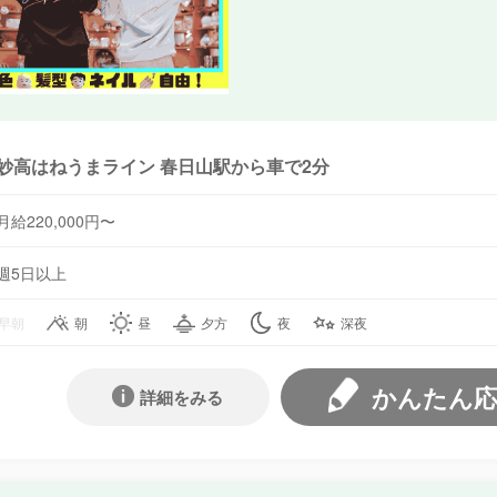
妙高はねうまライン 春日山駅から車で2分
月給220,000円〜
週5日以上
早朝
朝
昼
夕方
夜
深夜
かんたん
詳細をみる