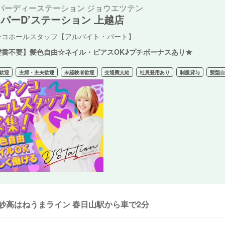
パーディーステーション ジョウエツテン
パーD’ステーション 上越店
ンコホールスタッフ【アルバイト・パート】
歴書不要】髪色自由☆ネイル・ピアスOK♪プチボーナスあり★
歓迎
主婦・主夫歓迎
未経験者歓迎
交通費支給
社員登用あり
制服貸与
髪型
妙高はねうまライン 春日山駅から車で2分