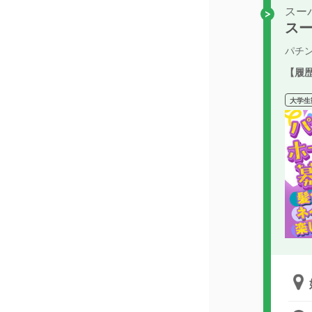
スー
スー
パチ
【履
大学生