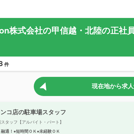
tation株式会社の甲信越・北陸の
8
件
現在地から求人
チンコ店の駐車場スタッフ
場スタッフ【アルバイト・パート】
ト融通！●短時間ＯＫ●未経験ＯＫ