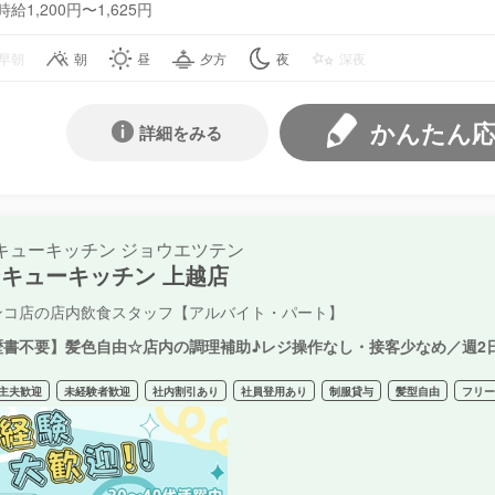
時給1,200円〜1,625円
早朝
朝
昼
夕方
夜
深夜
かんたん
詳細をみる
キューキッチン ジョウエツテン
キューキッチン 上越店
ンコ店の店内飲食スタッフ【アルバイト・パート】
歴書不要】髪色自由☆店内の調理補助♪レジ操作なし・接客少なめ／週2日
主夫歓迎
未経験者歓迎
社内割引あり
社員登用あり
制服貸与
髪型自由
フリ