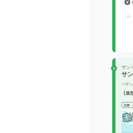
サン
サン
パチ
【履
主婦・