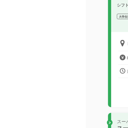
シフ
大学生
スー
スー