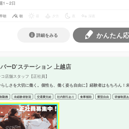
週1～2日
早朝
朝
昼
夕方
夜
深夜
かんたん
詳細をみる
パーD’ステーション 上越店
ンコ店舗スタッフ【正社員】
分らしさを大切に働く。個性も、働く姿も自由に】経験者はもちろん！
制勤務
未経験者歓迎
交通費支給
社内割引あり
食事補助
髪型自由
研修制度