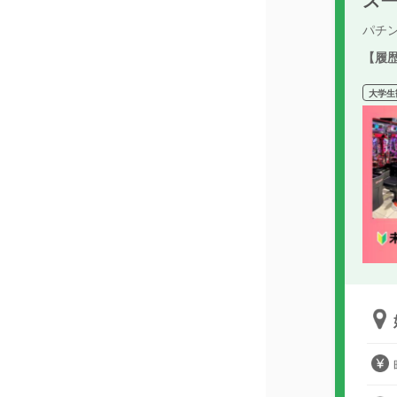
パチ
【履
大学生