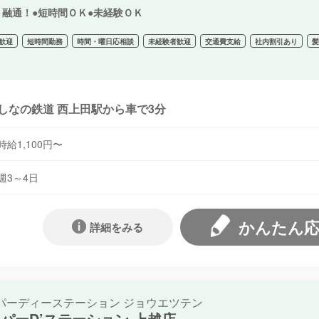
ト融通！●短時間ＯＫ●未経験ＯＫ
歓迎
短時間勤務
時間・曜日応相談
未経験者歓迎
交通費支給
社内割引あり
しなの鉄道 西上田駅から車で3分
時給1,100円〜
週3～4日
かんたん
詳細をみる
パーディーステーション ジョウエツテン
パーD’ステーション 上越店