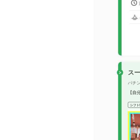
スー
パチ
【自
シフト