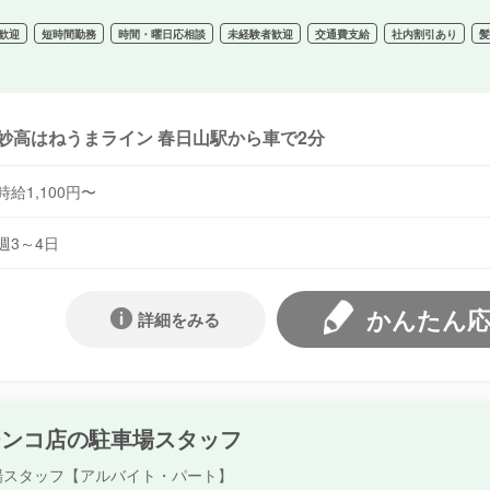
歓迎
短時間勤務
時間・曜日応相談
未経験者歓迎
交通費支給
社内割引あり
妙高はねうまライン 春日山駅から車で2分
時給1,100円〜
週3～4日
かんたん
詳細をみる
チンコ店の駐車場スタッフ
場スタッフ【アルバイト・パート】