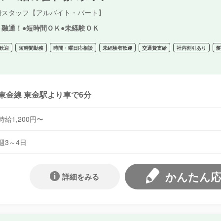
場スタッフ【アルバイト・パート】
ト融通！●短時間ＯＫ●未経験ＯＫ
歓迎
短時間勤務
時間・曜日応相談
未経験者歓迎
交通費支給
社内割引あり
東金線 東金駅より車で6分
時給1,200円〜
週3～4日
かんたん
詳細をみる