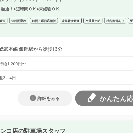
ト融通！●短時間ＯＫ●未経験ＯＫ
歓迎
短時間勤務
時間・曜日応相談
未経験者歓迎
交通費支給
社内割引あり
総武本線 飯岡駅から徒歩13分
時給1,200円〜
週3～4日
かんたん
詳細をみる
チンコ店の駐車場スタッフ