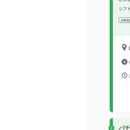
シフ
大学生
パ