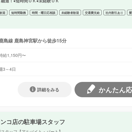
ト融通！●短時間ＯＫ●未経験ＯＫ
歓迎
短時間勤務
時間・曜日応相談
未経験者歓迎
交通費支給
社内割引あり
鹿島線 鹿島神宮駅から徒歩15分
時給1,150円〜
週3～4日
かんたん
詳細をみる
チンコ店の駐車場スタッフ
場スタッフ【アルバイト・パート】