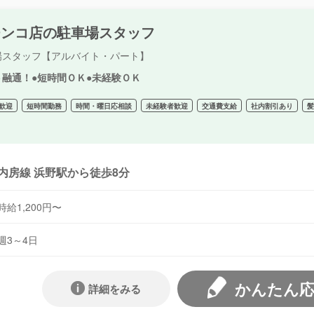
チンコ店の駐車場スタッフ
場スタッフ【アルバイト・パート】
ト融通！●短時間ＯＫ●未経験ＯＫ
歓迎
短時間勤務
時間・曜日応相談
未経験者歓迎
交通費支給
社内割引あり
内房線 浜野駅から徒歩8分
時給1,200円〜
週3～4日
かんたん
詳細をみる