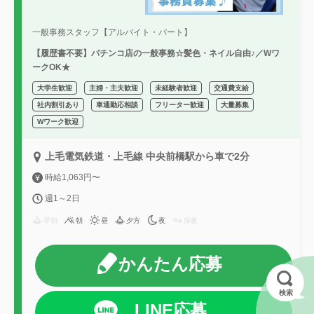
一般事務スタッフ【アルバイト・パート】
【履歴書不要】パチンコ店の一般事務☆髪色・ネイル自由♪／Wワ
ークOK★
大学生歓迎
主婦・主夫歓迎
未経験者歓迎
交通費支給
社内割引あり
車通勤応相談
フリーター歓迎
大量募集
Wワーク歓迎
上毛電気鉄道・上毛線 中央前橋駅から車で2分
時給1,063円〜
週1～2日
早朝
朝
昼
夕方
夜
深夜
かんたん応募
検索
LINE応募